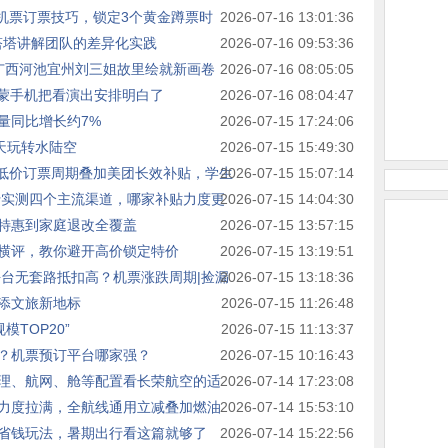
藏机票订票技巧，锁定3个黄金蹲票时
2026-07-16 13:01:36
京塔塔讲解团队的差异化实践
2026-07-16 09:53:36
—广西河池宜州刘三姐故里绘就新画卷
2026-07-16 08:05:05
鸿蒙手机把看演出安排明白了
2026-07-16 08:04:47
量同比增长约7%
2026-07-15 17:24:06
天玩转水陆空
2026-07-15 15:49:30
抓准低价订票周期叠加美团长效补贴，学生
2026-07-15 15:07:14
行实测四个主流渠道，哪家补贴力度更
2026-07-15 14:04:30
特惠到家庭退改全覆盖
2026-07-15 13:57:15
横评，教你避开高价锁定特价
2026-07-15 13:19:51
平台无套路抵扣高？机票涨跌周期|捡漏
2026-07-15 13:18:36
”添文旅新地标
2026-07-15 11:26:48
模TOP20”
2026-07-15 11:13:37
？机票预订平台哪家强？
2026-07-15 10:16:43
理、航网、舱等配置看长荣航空的适
2026-07-14 17:23:08
力度拉满，全航线通用立减叠加燃油
2026-07-14 15:53:10
省钱玩法，暑期出行看这篇就够了
2026-07-14 15:22:56