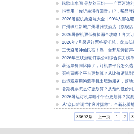
踏歌山水间 寻梦刘三姐——广西河池
地
抖音用「你听生活有回音」IP，帮品
2026暑假机票避坑大全｜90%人都
律，旺季出行不花一分冤枉钱
广州珠江新城广州塔雅致酒店（旗舰店
2026暑假机票低价捡漏全攻略！各大
期，叠满多重百元补贴稳抢特价票
2026年7月暑运订票答疑汇总，盘点
车票大额领券教程
三伏避暑神仙民宿！靠一台梵尼诗留声机
2026年三峡游轮订票公司综合实力榜
暑运票价同比降了，订机票平台怎么选
各平台权益实测
买机票哪个平台更划算？从比价逻辑到
出境观赛用鸿蒙手机出境游服务，落地
暑期机票怎么订更划算？从预约低价到
2026暑运订机票哪个平台更划算？实
改的省钱攻略
从“众口难调”到“废片拯救”：全新花瓣
33692条
上一页
1
2
3