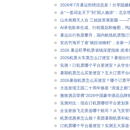
出差党都能抄作业
2026年7月暑运拒绝信息差！分享隐
段，依托机票燃油优惠直省数百元
从“一套词走天下”到“因人施讲”：北
山水画廊天人合 三姐故里展新颜 —
AI承包歌单生成、行程规划和修图，
暑运出行热度攀升，国内航线机票预订
安吉竹海开了座“疯狂动物村”，全家一
2026 暑运旺季机票省钱深度指南 
家庭商旅分人群实操方案
2026机票火车票怎么订便宜？暑假出
大？
实测！订机票哪个平台更便宜？从学生
暑期机票怎么买更便宜？五大订票平台
2026暑假机票怎么买便宜？哪个订票
+分人群购票+付款避坑攻略
大连发现王国二十周年焕新 “浪漫之都
雅致酒店荣膺“2026中国豪华酒店品牌规
实测对比：现在订机票哪些平台更划算
企业差旅飞北美选哪个航司？从飞安管
用场景
机票优惠券怎么领？美团暑期机票补贴
专项抵扣，国内特价机票轻松订
订机票哪个平台最便宜？实测五大渠道