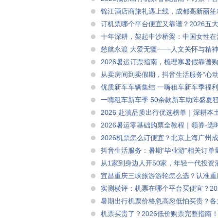
加平台出行补贴，百元飞全国
锦江酒店商旅礼遇上线，成都高新丽笙
订机票哪个平台便宜又靠谱？2026五大
智补哪家强？
十年深耕，架起中沙桥梁：中国女性在
慈航永渡 大爱无疆——人文关怀与精
2026暑运订票指南，梳理寒暑假靠谱
票优惠券，分享三条实操购票建议
从卖房间到卖假期，抖音生活服务“心
优质新车车辆集结 一嗨租车新车季福
一嗨租车新车季 50余款新车助阵盛夏
2026 赴滇品质出行优选榜单｜深耕
接新范式
2026暑运零基础购票全教程｜领券-选
2026机票怎么订便宜？北京上海广州
+低价时段+平台补贴立减几百
抖音生活服务：暑期“毕业游”相关订单
从1家到身边人开50家，年轻一代投资
宜昌重庆三峡旅游游轮怎么选？认准重
实测横评：机票在哪个平台买便宜？20
暑期出行机票价格忽高忽低怕买贵？各
机票买贵了？2026低价购票完整指南