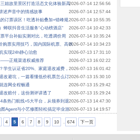
刘三姐故里景区打造活态文化体验新高
2026-07-14 12:56:56
牌讲述声音中的情感故事
2026-07-14 12:57:44
在犯的订票误区！吃透补贴叠加+错峰规
2026-07-14 10:55:35
）蝉联抖音生活服务“心动榜酒店”
2026-07-14 10:42:33
订票平台补贴实测对比，吃透调价周
2026-07-14 10:35:24
低价购票实用技巧，国内国际机票、高铁
2026-07-14 10:34:23
实现24h静心治愈
2026-07-13 17:31:10
单——正规渠道权威推荐
2026-07-13 16:02:22
？学生认证省20%、家庭退改减费，
2026-07-13 16:01:42
退改避坑，一篇看懂低价机票怎么订
2026-07-13 15:30:10
就连网全程畅通
2026-07-13 15:29:42
退改赔付，这份测评讲透了
2026-07-13 15:29:24
测4条热门航线+5大平台，从领券到退
2026-07-13 14:47:30
地图Agent与小艺修图轻松搞定毕业游
2026-07-13 14:19:57
4
5
6
7
8
9
10
..
674
下一页