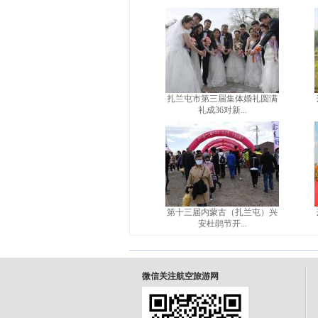
扎兰屯市第三届集体婚礼圆满
礼成36对新...
第十三届内蒙古（扎兰屯）兴
安杜鹃节开...
微信关注航空旅游网