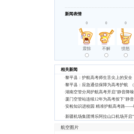
新闻表情
0
0
0
震惊
不解
愤怒
相关新闻
·
黎平县：护航高考师生舌尖上的安全
·
黎平县：应急通信保障为高考护航
·
湖南空管分局护航高考开启“静音降噪
·
厦门空管站连续12年为高考按下“静音
·
安检知识进校园 精准护航高考路—
·
新疆机场集团博乐阿拉山口机场开启“
航空图片