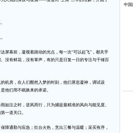
下。
人。
屏幕前，凝视着跳动的光点，每一次“可以起飞”，都关乎
圆。没有鲜花，没有掌声，有的只是日复一日的专注与千锤百
的机房，在人们酣然入梦的时刻，他们屏息凝神，调试设
，是他们用不眠换来的承诺。
如注之时，逆风而行，只为捕捉最精准的风向与能见度。
的第一道关口。
障通勤与应急；灶台火热，烹出三餐与温暖；采买有序，