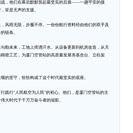
鏖战，他们在幕后默默筑起最坚实的后盾——一趟平安的接
资，皆是无声的支援。
风雨无阻，步履不停。一份份航行资料经由他们的双手及
全的链条。
勒未来，工地上挥洒汗水。从设备更新到机房改造，从天
与精密工艺，为厦门空管站的高质量发展夯基垒台、立柱架
颂的坚守，恰恰构成了这个时代最坚实的底座。
践行“人民航空为人民”的初心。他们，是厦门空管站的主
个伟大时代千千万万奋斗者的缩影。