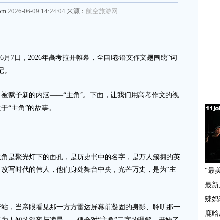
com
2026-06-09 14:24:04 来源：
航空旅游网
m
6月7日，2026年高考拉开帷幕，全国Ⅰ卷语文作文题围绕“词
记。
赋予新的内涵——“主角”。下面，让我们用高考作文的视
于“主角”的故事。
是聚光灯下的面孔，是历史书中的名字，是万人簇拥的英
改写时代的伟人，他们身处舞台中央，光芒万丈，是为“主
，当亲眼看见那一方方雷达屏幕前凝固的身影、聆听那一
为人知的深夜与凌晨——便会对“主角”二字的理解，开始了