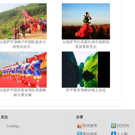
云南罗平顶峰户外团队徒步小
云南罗平红高粱红成中国新风
鸡登沐浴天...
景游客新亮点
云南罗平国庆黄金周红高粱舞
罗平鲁布革峡谷锦上添花
林大赛火爆
关注
分享
新浪微博
QQ空间
Loading...
腾讯微博
人人网