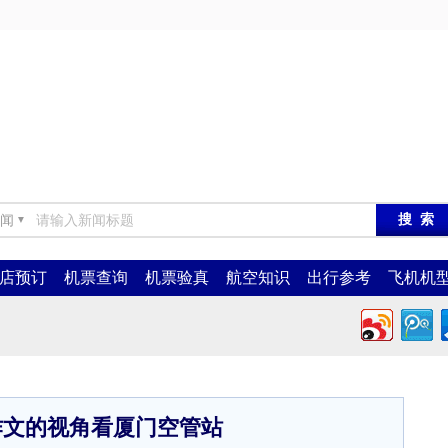
闻
▼
店预订
机票查询
机票验真
航空知识
出行参考
飞机机
作文的视角看厦门空管站