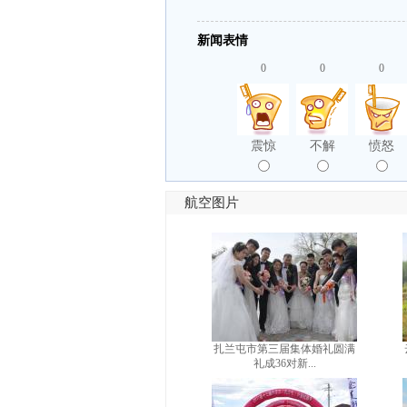
新闻表情
0
0
0
震惊
不解
愤怒
航空图片
扎兰屯市第三届集体婚礼圆满
礼成36对新...