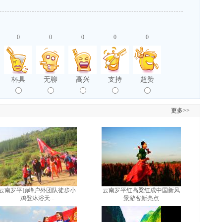
0
0
0
0
0
杯具
无聊
高兴
支持
超赞
更多>>
云南罗平顶峰户外团队徒步小
云南罗平红高粱红成中国新风
鸡登沐浴天...
景游客新亮点