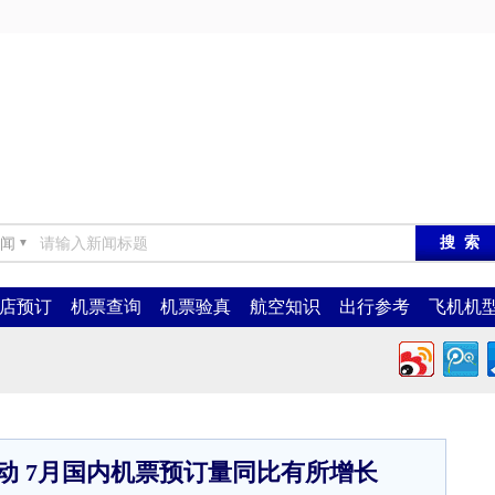
闻
▼
店预订
机票查询
机票验真
航空知识
出行参考
飞机机
动 7月国内机票预订量同比有所增长