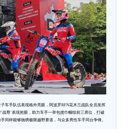
车手队伍表现格外亮眼，阿波罗RFN花木兰战队全员发挥
‘战尊’表现抢眼，助力车手一举包揽巾帼组前三席位，打破
骑手同样能够驰骋极限越野赛道，与众多男性车手同台争锋。