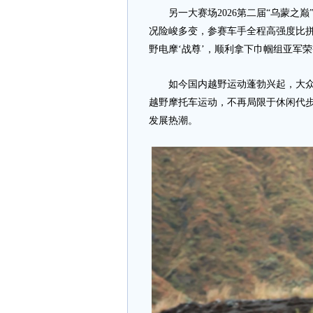
另一大赛场2026第二届“乌蒙之巅
况险峻多变，参赛车手全程高强度比拼
野电摩‘战尊’，顺利拿下巾帼组亚军
如今国内越野运动蓬勃兴起，大众户
越野摩托车运动，不再局限于休闲代
发展热潮。