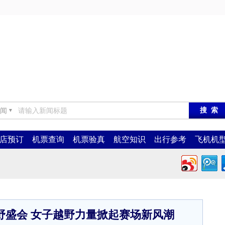
闻
▼
店预订
机票查询
机票验真
航空知识
出行参考
飞机机
野盛会 女子越野力量掀起赛场新风潮