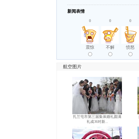
新闻表情
0
0
0
震惊
不解
愤怒
航空图片
扎兰屯市第三届集体婚礼圆满
礼成36对新...