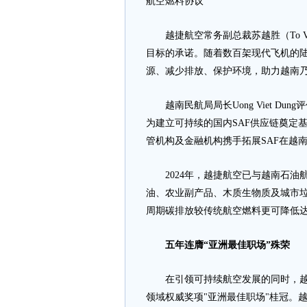
航空燃料协议
越捷航空常务副总裁苏越胜（To Vie
目标的承诺。随着数百架现代飞机的陆
源、减少排放、保护环境，助力越南乃
越南民航局局长Uong Viet Du
为建立可持续的国内SAF供应链奠定
管机构及金融机构携手拓展SAF在越南
2024年，越捷航空已与越南石油航
油、农业副产品、木质生物质及城市
周期碳排放较传统航空燃料更可降低达
五年连膺“亚洲最佳职场”殊荣
在引领可持续航空发展的同时，越捷
领域权威奖项"亚洲最佳职场"桂冠。越