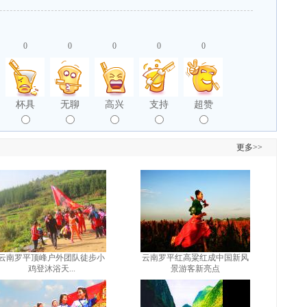
0
0
0
0
0
杯具
无聊
高兴
支持
超赞
更多>>
云南罗平顶峰户外团队徒步小
云南罗平红高粱红成中国新风
鸡登沐浴天...
景游客新亮点