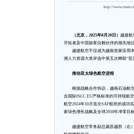
http://www.cnair.
（北京，2025年8月20日）
越捷航
开拓者及中国旅客信赖伙伴的领先地
越捷航空不仅成为越南首家应用本土混
洲人力资源大奖评选中第五次蝉联“亚
推动亚太绿色航空进程
根据战略合作协议，越南石油航空（Petro
合国际ISCC EU严格标准的可持续航
航空2024年10月首次SAF航班的
家绿色增长战略及全球2050年净零目
越捷航空常务副总裁苏越胜（右）与越南