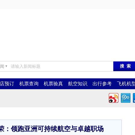
闻
▼
店预订
机票查询
机票验真
航空知识
出行参考
飞机机
荣：领跑亚洲可持续航空与卓越职场