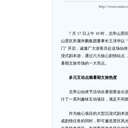
http://www.cnair.
7 月 17 日上午 10 时，北帝
山景区所属华鹏集团董事长王泽华以 “
门” 开启，诚邀广大游客共赴这场仙
浸式剧本游，通过六大核心剧情站点，为
暑期文旅市场的一大亮点。
多元互动点燃暑期文旅热度
北帝山仙侠节活动在暑假黄金出游假期
计了一系列趣味互动项目，满足不同
作为核心项目的大型沉浸式剧本游，
成剧情任务的同时，即可遍览景区风