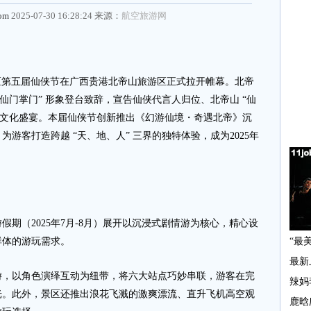
com
2025-07-30 16:28:24 来源：
航空旅游网
山景区第五届仙侠节在广西贵港北帝山旅游区正式拉开帷幕。北帝
仙门掌门” 形象登台致辞，宣告仙侠代言人归位、北帝山 “仙
侠文化盛宴。本届仙侠节创新推出《幻游仙境・奇遇北帝》沉
游客打造跨越 “天、地、人” 三界的独特体验，成为2025年
（2025年7月-8月）展开以沉浸式剧情游为核心，精心设
群体的游玩需求。
以角色演绎互动为纽带，将六大站点巧妙串联，游客在完
光。此外，景区还推出浪花飞溅的激爽漂流、直升飞机高空观