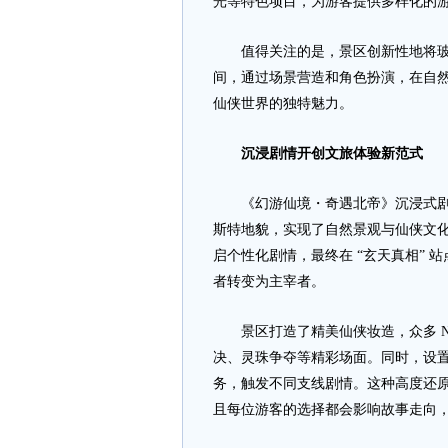
光等特色项目，为游客提供多样化的
值得关注的是，景区创新性地将玻
间，通过场景营造和角色扮演，在自
仙侠世界的独特魅力。
沉浸剧情开创文旅体验新范式
《幻游仙境・奇遇北帝》沉浸式剧本
斯特地貌，实现了自然景观与仙侠文化
启个性化剧情，最终在 “玄天真相”
者转变为主宰者。
景区打造了精美仙侠妆造，众多 NPC
决、灵珠争夺等精彩场面。同时，设
务，触发不同支线剧情。这种高度还原
且每位游客的选择都会影响故事走向