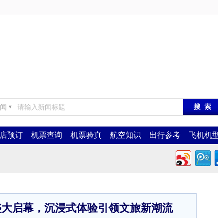
闻
▼
店预订
机票查询
机票验真
航空知识
出行参考
飞机机
盛大启幕，沉浸式体验引领文旅新潮流