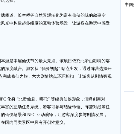
游玩选择。
璃栈道、长生桥等自然景观转化为富有仙侠韵味的叙事空
然风光中构建起多维度的互动体验场景，让游客在游玩中感受
游是本届仙侠节的最大亮点。该项目依托北帝山独特的喀
的深度融合。游客从 “仙缘初起” 站点出发，通过阵营选择开
 站点完成修仙之旅，六大剧情站点环环相扣，让游客从剧情旁观
 化身 “北帝仙君、哪吒” 等经典仙侠形象，演绎剑舞对
置丰富的互动任务系统，游客可参与结缘铃铛、阵营对战等任
的仙侠场景和 NPC 互动演绎，让游客深度参与剧情发展，
，在国内同类景区中具有开创性意义。