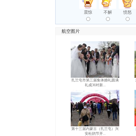
震惊
不解
愤怒
航空图片
扎兰屯市第三届集体婚礼圆满
礼成36对新...
第十三届内蒙古（扎兰屯）兴
安杜鹃节开...