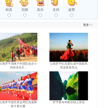
杯具
无聊
高兴
支持
超赞
更多>>
云南罗平顶峰户外团队徒步小
云南罗平红高粱红成中国新风
鸡登沐浴天...
景游客新亮点
云南罗平国庆黄金周红高粱舞
罗平鲁布革峡谷锦上添花
林大赛火爆