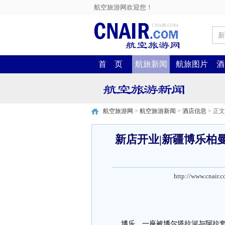
航空旅游网欢迎您！
新
首 页
航旅新闻
航旅图片
酒
航空旅游网
>
航空旅游新闻
>
酒店信息
> 正文
新店开业|新疆博乐柏
http://www.cnair.
博乐，一座被博尔塔拉河与阿拉套山