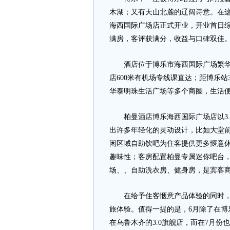
木湖；又有天山北麓的辽阔诗意。在这
海西国际广场店正式开业，开业首日综
满房，客评获满分，收益与口碑双佳
酒店位于博乐市海西国际广场繁华商
店600米有机场专线课直达；距博乐站
华泰明珠生活广场等多个商圈，生活便
柏曼酒店博乐海西国际广场店以3.
出许多年轻化的灵动设计，比如大堂
闲区域自助饮吧为住客提供更多惬意
趣味性；客房配置柏曼专属迷你吧台
场、、自助洗衣房、健身房，是宾客
在给予住客惬意产品体验的同时，酒
旅体验。值得一提的是，6月除了在博
在乌鲁木齐的3.0旗舰店，而在7月份