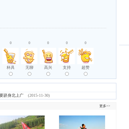
0
0
0
0
0
杯具
无聊
高兴
支持
超赞
还要跻身北上广
(2015-11-30)
更多>>