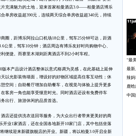
片充满魅力的土地，迎来首家柏曼酒店3.0——柏曼酒店博乐
合单房收益超390元，连续两天综合单房收益超340元，持续
。
圈，距博乐阿拉山口机场18公里，驾车25分钟可达，距酒
3.6公里，驾车10分钟；酒店周边有博乐友好时尚购物中心、
利便捷。而赛里木湖则距离酒店不到2小时车程。
0版本产品设计酒店整体以意式格调为灵感，在此基础上延伸
前天以光影装饰墙面，增设好的好物区域提高住客互动性；休
休憩空间；自助餐厅增加自助餐车，在视觉与体验上提升更多
，在客房一角也能享受惬意时光。同时酒店还设有免费停车
商务出行、旅游休闲的品质首选。
店还提供洗衣送回等服务，为大众出行者带来更美好的商
乐开业1家酒店，还在全国各地新开10家门店，其中包括坐落
也将继续迎来新疆旗舰店的开业。新疆，将以柏曼3.0开启全新