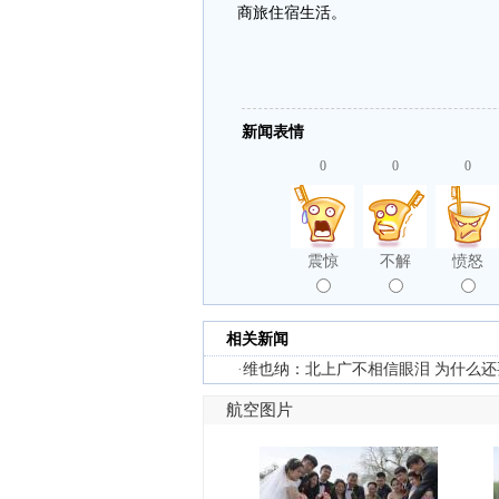
商旅住宿生活。
新闻表情
0
0
0
震惊
不解
愤怒
相关新闻
·
维也纳：北上广不相信眼泪 为什么
航空图片