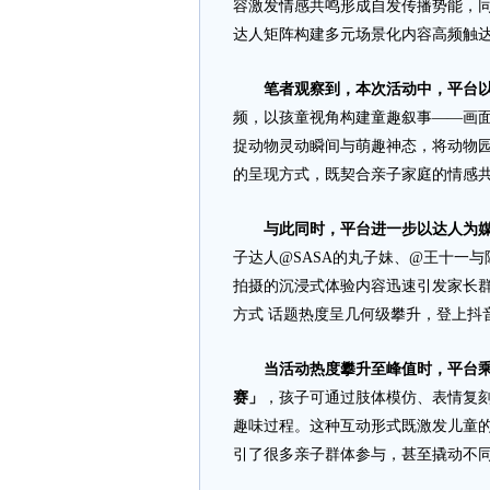
容激发情感共鸣形成自发传播势能，
达人矩阵构建多元场景化内容高频触
笔者观察到，本次活动中，平台
频，以孩童视角构建童趣叙事——画
捉动物灵动瞬间与萌趣神态，将动物园
的呈现方式，既契合亲子家庭的情感
与此同时，平台进一步以达人为
子达人@SASA的丸子妹、@王十一
拍摄的沉浸式体验内容迅速引发家长群
方式 话题热度呈几何级攀升，登上抖
当活动热度攀升至峰值时，平台乘
赛」
，孩子可通过肢体模仿、表情复刻
趣味过程。这种互动形式既激发儿童
引了很多亲子群体参与，甚至撬动不