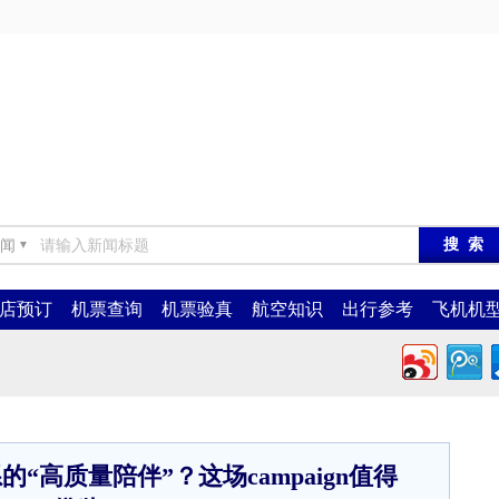
闻
▼
店预订
机票查询
机票验真
航空知识
出行参考
飞机机
“高质量陪伴”？这场campaign值得