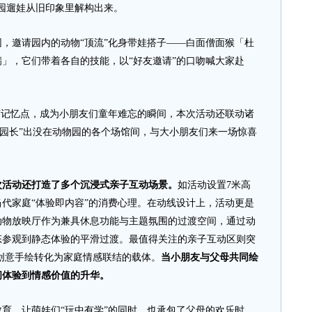
园遛娃从旧印象里解构出来。
邀请园内的动物“顶流”化身带娃搭子——白面僧面猴「杜
」，它们带着各自的技能，以“好友邀请”的口吻喊大家赴
记忆点，成为小朋友们童年难忘的瞬间，本次活动还联动诸
萌兽园长”出没在动物园的各个场馆间，与大小朋友们来一场惊喜
次活动还打造了多个沉浸式亲子互动场景。
如活动设置7米高
代家庭“体验即内容”的消费心理。在动线设计上，活动更是
动物放映厅作为兼具休息功能与主题氛围的过渡空间，通过动
态参观到静态体验的平滑过渡。最值得关注的亲子互动区则突
，将创意手绘转化为家庭情感联结的载体。
当小朋友与父母共同绘
间体验到情感价值的升华。
，让萌娃们“玩中有学”的同时，也承包了父母的欢乐时