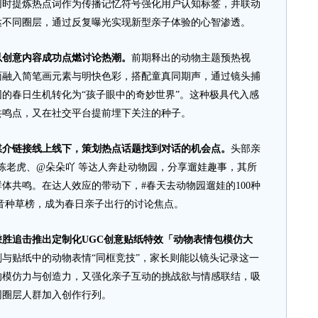
同时提炼热点词作为传播记忆符号强化用户认知标签，并联动
达不同圈层，通过反复曝光实现新型亲子体验的心智渗透。
以创意内容成功点燃讨论热潮。
前期释出的动物主题预热视
面融入简笔画元素与明快色彩，搭配童真同期声，通过镜头捕
的春日生机转化为“孩子眼中的奇妙世界”。这种极具代入感
共鸣点，又在社交平台提前埋下关注的种子。
媒介链接线上线下，策划热点话题找到对话的机会点。
头部亲
与陈老虎、@朵朵吖 等达人奔赴动物园，分享遛娃趣事，其所
体共鸣。在达人效应的带动下，#春天去动物园遛娃的100种
音种草榜，成为春日亲子出行的讨论焦点。
胜追击推出定制化UGC创意贴纸特效「动物表情包模仿大
与贴纸中的动物表情“同框竞技”，家长则能以镜头记录这一
的模仿力与创造力，又强化亲子互动的挑战欲与情感联结，吸
同圈层人群加入创作行列。