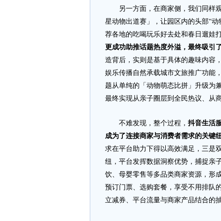
另一方面，在商家侧，我们同样观察
星动物出道赛」，让园区内的头部“动
荐各地的吃喝玩乐好去处和春日遛娃
更成功助推话题热度外溢，最终吸引
造背后，实则是基于具体的趣味内容
娱乐传播自然承载城市文旅推广功能，
题从单纯的「动物萌态比拼」升级为
最终实现从亲子圈层到全民热议、从
不难发现，整个过程，
抖音生活
成为了连接商家与消费者需求的关键
求在平台助力下得以高效满足，三是
纽，平台发挥数据洞察优势，捕捉亲子
饮、母婴零售等多品类商家资源，形成
预订门票、选购套餐，享受不用排队
立减券、平台流量与商家产品结合的