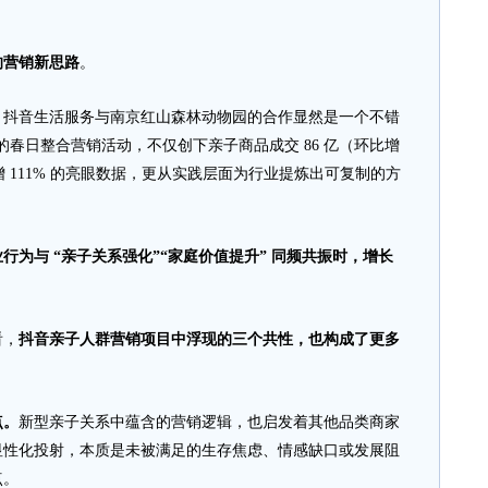
的营销新思路
。
音生活服务与南京红山森林动物园的合作显然是一个不错
题的春日整合营销活动，不仅创下亲子商品成交 86 亿（环比增
增 111% 的亮眼数据，更从实践层面为行业提炼出可复制的方
为与 “亲子关系强化”“家庭价值提升” 同频共振时，增长
看，
抖音亲子人群营销项目中浮现的三个共性，也构成了更多
点。
新型亲子关系中蕴含的营销逻辑，也启发着其他品类商家
显性化投射，本质是未被满足的生存焦虑、情感缺口或发展阻
点。