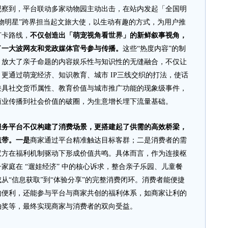
到，平台联动多家动物园主动出击，在站内发起「全国明
物明星”跨界担当起文旅大使，以生动有趣的方式，为用户推
打卡路线，
不仅创造出「萌宠视角看世界」的新鲜叙事视角，
了一大波网友和党政媒体官号参与传播。
这些“热度内容”的制
，放大了亲子命题的内容娱乐性与知识性的无缝融合，不仅让
更通过萌宠经济、知识教育、城市 IP三线交织的打法，使话
兼具社交货币属性、教育价值与城市推广功能的现象级事件，
商业传播到社会价值的破圈，为生意增长埋下流量基础。
服务平台不仅构建了消费场景，更搭建起了供需的高效桥梁，
纽带。一是
商家通过平台精准触达目标客群；二是消费者的需
双方在福利机制驱动下形成价值共鸣。具体而言，作为连接枢
家庭在 “遛娃经济” 中的核心诉求，整合亲子乐园、儿童餐
从“信息获取”到“体验分享”的完整消费闭环。消费者能便捷
的便利，还能参与平台与商家共创的福利体系，如商家让利的
抽奖等，最终实现商家与消费者的双向受益。