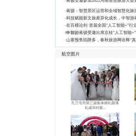
·
蒋骏受邀参加2022河南智慧旅游大
·
蒋骏：智慧景区运营和全域智慧化旅
·
科技赋能新文旅差异化成长，中智游
·
在百模论剑·首届全国“人工智能+”行
10-25)
·
中智游蒋骏受邀出席京桂“人工智能+
·
山寨预售陷阱多，春秋旅游网诠释“真
航空图片
扎兰屯市第三届集体婚礼圆满
礼成36对新...