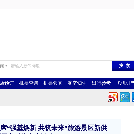
闻
▼
店预订
机票查询
机票验真
航空知识
出行参考
飞机机
席“强基焕新 共筑未来”旅游景区新供