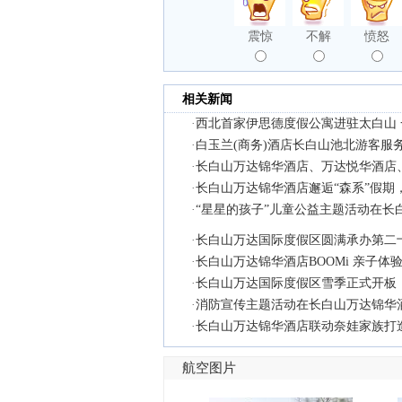
震惊
不解
愤怒
相关新闻
·
西北首家伊思德度假公寓进驻太白山
·
白玉兰(商务)酒店长白山池北游客服
·
长白山万达锦华酒店、万达悦华酒店
·
长白山万达锦华酒店邂逅“森系”假期，
·
“星星的孩子”儿童公益主题活动在长
·
长白山万达国际度假区圆满承办第二
·
长白山万达锦华酒店BOOMi 亲子
·
长白山万达国际度假区雪季正式开板
·
消防宣传主题活动在长白山万达锦华
·
长白山万达锦华酒店联动奈娃家族打
航空图片