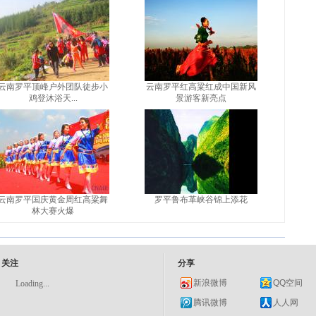
云南罗平顶峰户外团队徒步小
云南罗平红高粱红成中国新风
鸡登沐浴天...
景游客新亮点
云南罗平国庆黄金周红高粱舞
罗平鲁布革峡谷锦上添花
林大赛火爆
关注
分享
新浪微博
QQ空间
Loading...
腾讯微博
人人网