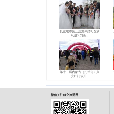
扎兰屯市第三届集体婚礼圆满
礼成36对新...
第十三届内蒙古（扎兰屯）兴
安杜鹃节开...
微信关注航空旅游网