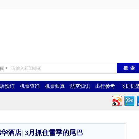
闻
▼
店预订
机票查询
机票验真
航空知识
出行参考
飞机机
华酒店| 3月抓住雪季的尾巴