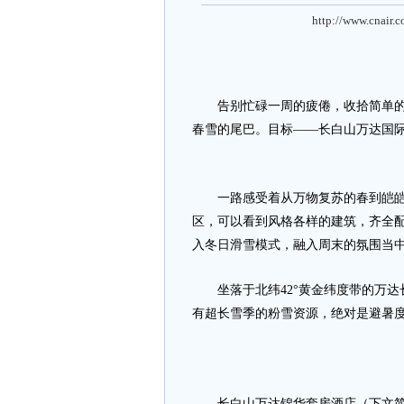
http://www.cnair.
告别忙碌一周的疲倦，收拾简单的行
春雪的尾巴。目标——长白山万达国
一路感受着从万物复苏的春到皑皑白
区，可以看到风格各样的建筑，齐全配
入冬日滑雪模式，融入周末的氛围当
坐落于北纬42°黄金纬度带的万达长
有超长雪季的粉雪资源，绝对是避暑
长白山万达锦华套房酒店（下文简称