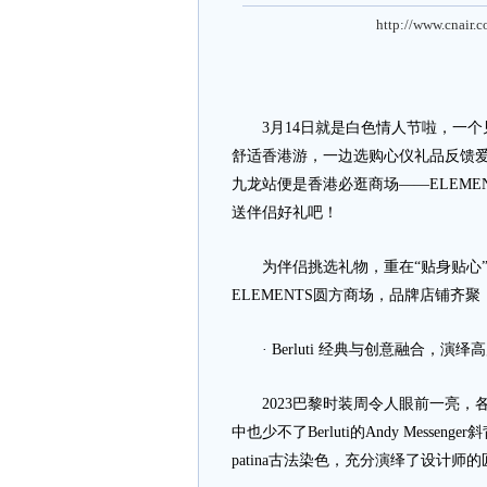
http://www.cnair.
3月14日就是白色情人节啦，一个
舒适香港游，一边选购心仪礼品反馈
九龙站便是香港必逛商场——ELEM
送伴侣好礼吧！
为伴侣挑选礼物，重在“贴身贴心”
ELEMENTS圆方商场，品牌店铺齐
· Berluti 经典与创意融合，演绎
2023巴黎时装周令人眼前一亮，各
中也少不了Berluti的Andy Messe
patina古法染色，充分演绎了设计师