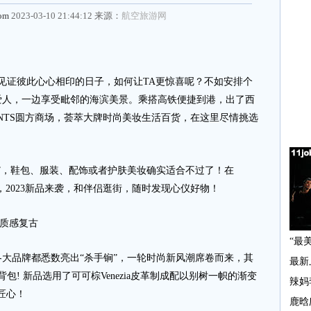
com
2023-03-10 21:44:12 来源：
航空旅游网
见证彼此心心相印的日子，如何让TA更惊喜呢？不如安排个
爱人，一边享受毗邻的海滨美景。乘搭高铁便捷到港，出了西
ENTS圆方商场，荟萃大牌时尚美妆生活百货，在这里尽情挑选
，鞋包、服装、配饰或者护肤美妆确实适合不过了！在
聚，2023新品来袭，和伴侣逛街，随时发现心仪好物！
高质感复古
大品牌都悉数亮出“杀手锏”，一轮时尚新风潮席卷而来，其
nger斜背包! 新品选用了可可棕Venezia皮革制成配以别树一帜的渐变
的匠心！