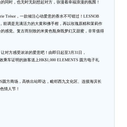
边的同时，也无时无刻想起对方，弥漫着幸福浪漫的氛围！
rie Trésor，一款倾注心动爱意的香水不可错过！LESNOB
萄酒玫瑰香气，前调是充满活力的大黄和佛手柑，再以玫瑰原精和茉莉作
会的感觉。复古而别致的米黄色瓶身既梦幻又甜蜜，非常值得
对方感受浓浓的爱意吧！由即日起至3月31日，
乘车证明的旅客送上HK$1,000 ELEMENTS 圆方电子礼
S圆方商场，高铁出站即达，毗邻西九文化区、连接海滨长
白色情人节！