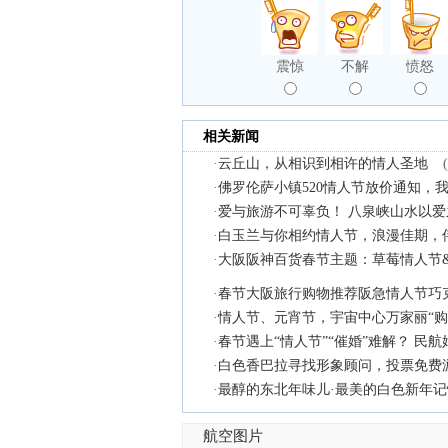
震惊
不解
愤怒
相关新闻
·
云丘山，从相识到相许的情人圣地
·
佛罗伦萨小镇520情人节放价通知，
·
爱与旅游不可辜负！ 八泉峡山水以
·
白玉兰与你相约情人节，浪漫佳期，
·
大阪阪神百货春节主题：草莓情人节
·
春节大阪旅行购物推荐阪急情人节巧
·
情人节、元宵节，宇宙中心万家丽“购
·
春节遇上“情人节”“催婚”难解？ 民
·
白色香巴拉寻找形象顾问，投票免费
·
最醇的东北年味儿·最美的白色新年记
航空图片