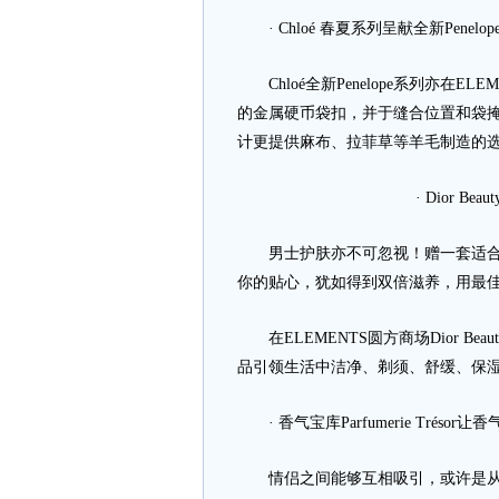
· Chloé 春夏系列呈献全新Penel
Chloé全新Penelope系列亦在
的金属硬币袋扣，并于缝合位置和袋
计更提供麻布、拉菲草等羊毛制造的
· Dior 
男士护肤亦不可忽视！赠一套适合他
你的贴心，犹如得到双倍滋养，用最
在ELEMENTS圆方商场Dior Be
品引领生活中洁净、剃须、舒缓、保
· 香气宝库Parfumerie Tréso
情侣之间能够互相吸引，或许是从喜