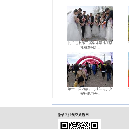
扎兰屯市第三届集体婚礼圆满
礼成36对新...
第十三届内蒙古（扎兰屯）兴
安杜鹃节开...
微信关注航空旅游网