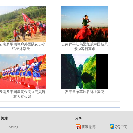
云南罗平顶峰户外团队徒步小
云南罗平红高粱红成中国新风
鸡登沐浴天...
景游客新亮点
云南罗平国庆黄金周红高粱舞
罗平鲁布革峡谷锦上添花
林大赛火爆
关注
分享
新浪微博
QQ空间
Loading...