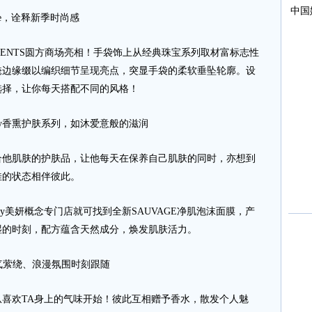
ope，诠释新季时尚感
ELEMENTS圆方商场亮相！手袋饰上从经典珠宝系列取材富标志性
掩边缘缀以编织细节呈现亮点，突显手袋的柔软垂坠轮廓。设
选择，让你每天搭配不同的风格！
Beauty香熏护肤系列，如沐爱意般的滋润
肌肤的护肤品，让他每天在保养自己肌肤的同时，亦想到
佳的状态相伴彼此。
auty美妍概念专门店就可找到全新SAUVAGE净肌泡沫面膜，产
湿的时刻，配方蕴含天然成分，焕发肌肤活力。
r让香气萦绕、浪漫氛围时刻跟随
欢TA身上的气味开始！彼此互相赠予香水，散发个人魅