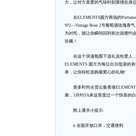
力，让对方喜爱的气味时刻萦绕在身
在ELEMENTS圆方商场的Parfume
Nº2—Vintage Rose 2号葡
为衬托，能让你瞬间回到初次甜蜜约
珍藏！
在这个浪漫氛围下选礼送给爱人，让
ELEMENTS 圆方为每位出示抵港的有效
券，让你轻松选购最窝心的礼物!
更多时尚尖货云集香港ELEMENT
廊，3月约TA来这里度过一个惊喜的
附上通关小提示:
ü 全面开放口岸，交通便利