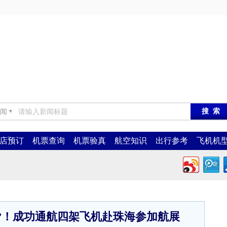
闻
▼
店预订
机票查询
机票验真
航空知识
出行参考
飞机机
台”！成功通航四架飞机赴珠海参加航展