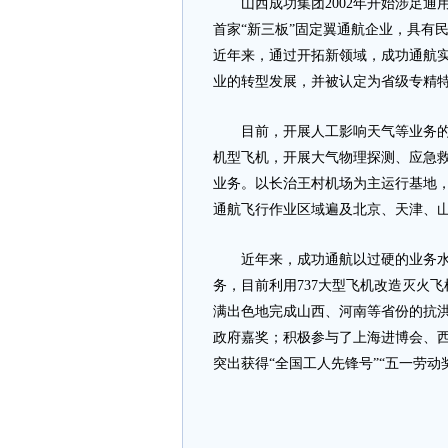
山西成功集团2002年开始涉足通用航
首家“新三板”固定翼通航企业，具有民航局批
近年来，通过开拓新领域，成功通航
业的转型发展，并被认定为省级专精特
目前，开展人工影响天气等业务的成
机型飞机，开展大气物理探测、应急
业务。以长治王村机场为主运行基地
通航飞行作业区域遍及北京、天津、山
近年来，成功通航以过硬的业务水
务，目前利用737大型飞机改造灭火
满出色地完成山西、河南等省份的抗洪
政府嘉奖；积极参与了上海进博会、
突出获得“全国工人先锋号”“五一劳动