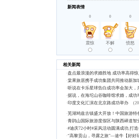
新闻表情
0
0
0
震惊
不解
愤怒
相关新闻
·
盘点最浪漫的求婚胜地 成功率高得惊人
·
棠果旅居携手成功集团共同推动新加
·
听说在卡乐星球告白成功率会加大，
·
据说，在海坨山谷咖啡馆求婚，成功率
·
印度文化汇演在北京路成功举办
(20
·
芜湖鸠兹古镇盛大开放！中国旅游特
·
青鹃山国际旅游度假区与陕西峄道智
·
#迪庆72小时#采风活动圆满成功,打
·
“高黎贡山，寻露之旅”—途牛【好好