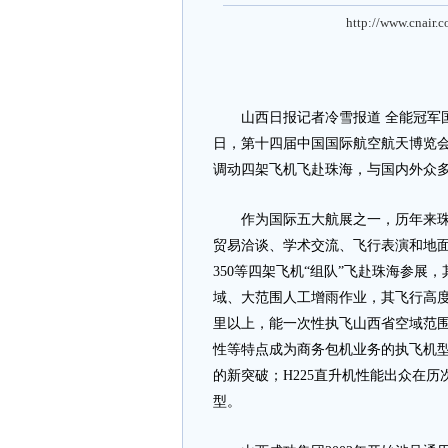
http://www.cnair.
山西日报记者冷雪报道 全能冠军国王3
日，第十四届中国国际航空航天博览
调动四架飞机飞赴珠海，与国内外众多
作为国际五大航展之一，历年来珠海
贸易洽谈、学术交流、飞行表演和地
350等四架飞机“组队”飞赴珠海参展
域、大范围人工增雨作业，其飞行高度
里以上，能一次性执飞山西省空域范围
性等特点成为商务包机业务的执飞机型
的新突破；H225直升机性能出众在
型。