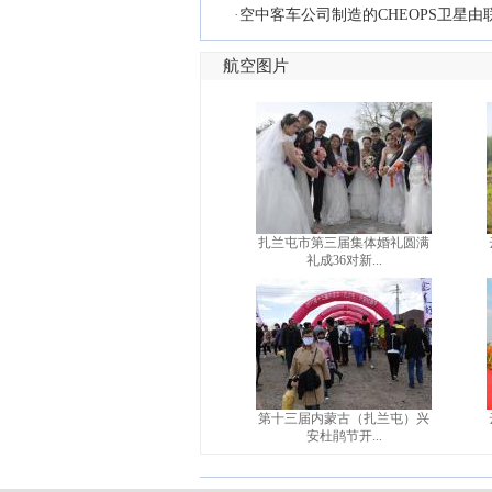
·
空中客车公司制造的CHEOPS卫星
航空图片
扎兰屯市第三届集体婚礼圆满
礼成36对新...
第十三届内蒙古（扎兰屯）兴
安杜鹃节开...