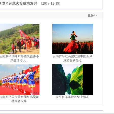
由联盟号运载火箭成功发射
(2019-12-19)
更多>>
云南罗平顶峰户外团队徒步小
云南罗平红高粱红成中国新风
鸡登沐浴天...
景游客新亮点
云南罗平国庆黄金周红高粱舞
罗平鲁布革峡谷锦上添花
林大赛火爆