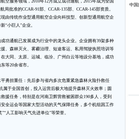
空服务领域，2010年12月成立成功通航，2015年成为全国
准的CCAR-91部、CCAR-135部、CCAR-145部资质。
实现由传统作业型通用航空企业向科技型、创新型通用航空企
新“小巨人”企业。
功通航已发展成为行业中的龙头企业。企业拥有39架多种
救援、森林灭火、雾霾治理、短途客运、私用驾驶执照培训等
，在大同、太原、运城、临汾、广州白云等地设分基地，成功
东等20余省市。
平勇担重任：先后参与省内多次危重紧急森林火险扑救任
飞机属于全国首创，投入运营后极大地提升森林灭火效率；圆
救援任务，特别是在河南卫辉营救被困群众190多人，受到
西安全运会等国家大型活动的天气保障任务，多个机组因工作
奖”“人工影响天气先进单位”等荣誉。