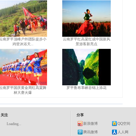
云南罗平顶峰户外团队徒步小
云南罗平红高粱红成中国新风
鸡登沐浴天...
景游客新亮点
云南罗平国庆黄金周红高粱舞
罗平鲁布革峡谷锦上添花
林大赛火爆
关注
分享
新浪微博
QQ空间
Loading...
腾讯微博
人人网