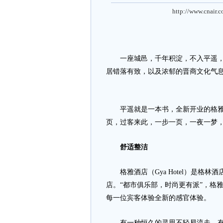
http://www.cnair.
一座城邑，千年积淀，不入平遥，不
居错落有致，以及浓郁的晋商文化气
平遥就是一本书，全新开业的格雅山西
页，过客来此，一步一页，一夜一梦
舒适整洁
格雅酒店（Gya Hotel）是格林酒店集团（G
店。“都市俱乐部，时尚更有派”，格雅酒
每一位宾客体验全新的感官体验。
有一种恒久的灵思不轻易流走，有一种