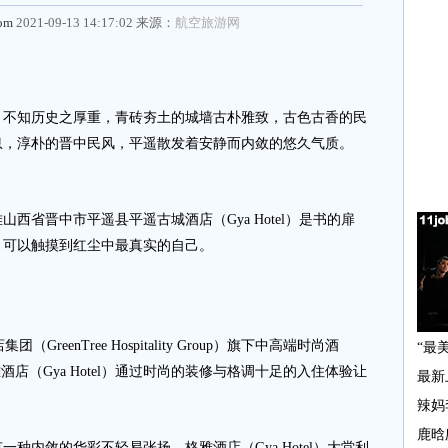
com
2021-09-13 14:17:02 来源：
航空旅游网
知历史之厚重，青砖夯土的城墙古朴雅致，古色古香的民
息，淳朴的晋中民风，平遥散发着安静而内敛的悠久气质。
省晋中市平遥县平遥古城酒店（Gya Hotel）是书的扉
，可以触摸到红尘中最真实的自己。
reenTree Hospitality Group）旗下中高端时尚酒
店（Gya Hotel）通过时尚的装修与格调十足的入住体验让
内敛的华彩不轻易张扬，格雅酒店（Gya Hotel）大堂利