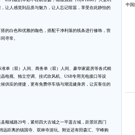
架，让人感觉到品质与魅力，让人忘记喧嚣，享受在此静怡的
的白色和优雅的咖色，搭配干净利落的线条进行修饰，营
非同寻常。
拥有标准单（双）人间、商务单（双）人间、豪华家庭房等各式精
晶电视、独立空调、挂式吹风机、USB专用充电接口等设
天候供应的便捷，更有免费停车场与潮流健身房，让宾客住的
顺城路29号，紧邻四大古城之一平遥古城，距景区西门
往稍远距离的镇国寺、双林寺游玩。附近还有田森汇、宇峰购