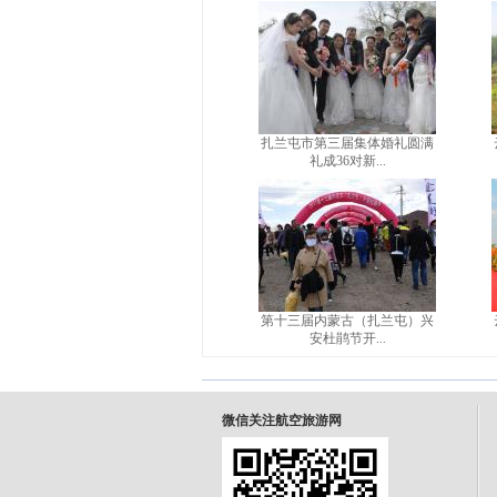
扎兰屯市第三届集体婚礼圆满
礼成36对新...
第十三届内蒙古（扎兰屯）兴
安杜鹃节开...
微信关注航空旅游网