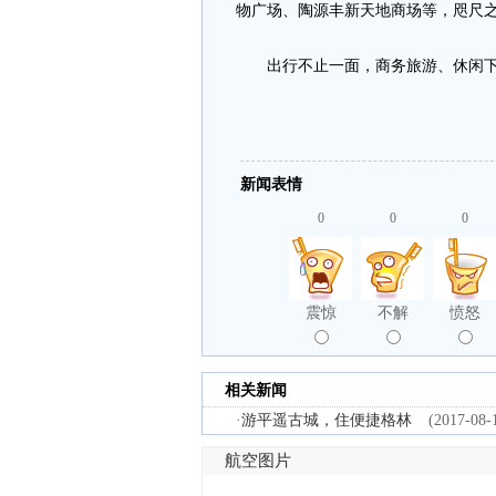
物广场、陶源丰新天地商场等，咫尺
出行不止一面，商务旅游、休闲下榻，格
新闻表情
0
0
0
震惊
不解
愤怒
相关新闻
·
游平遥古城，住便捷格林
(2017-08-
航空图片