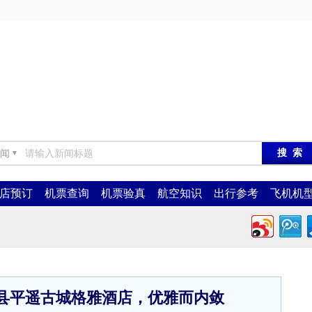
闻
▼
店预订
机票查询
机票验真
航空知识
出行参考
飞机机
县平遥古城格雅酒店，优雅而内敛