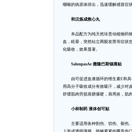
咽喉的病原体排出，迅速缓解感冒症
和汉炼成救心丸
本品配方为纯天然珍贵动植物药物，
血，眩晕，突然站立两眼发黑等症状
化吸收，效果显著。
SalonpasAe 撒隆巴斯镇痛贴
由可促进血液循环的维生素E和具有
用高分子吸收成分有效吸汗，减少对
舒缓肌肉劳损肩膀僵硬，肩周炎，肌
小林制药 液体创可贴
主要适用各种割伤、切伤、裂伤、擦
上形成透明薄膜，能够紧紧的覆盖伤