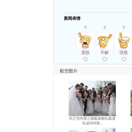
新闻表情
0
0
0
震惊
不解
愤怒
航空图片
扎兰屯市第三届集体婚礼圆满
礼成36对新...