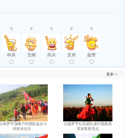
0
0
0
0
0
杯具
无聊
高兴
支持
超赞
更多>>
云南罗平顶峰户外团队徒步小
云南罗平红高粱红成中国新风
鸡登沐浴天...
景游客新亮点