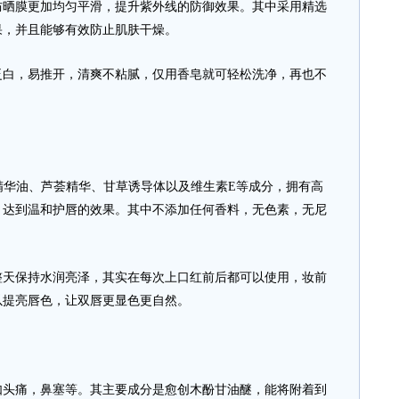
防晒膜更加均匀平滑，提升紫外线的防御效果。其中采用精选
果，并且能够有效防止肌肤干燥。
，易推开，清爽不粘腻，仅用香皂就可轻松洗净，再也不
华油、芦荟精华、甘草诱导体以及维生素E等成分，拥有高
，达到温和护唇的效果。其中不添加任何香料，无色素，无尼
保持水润亮泽，其实在每次上口红前后都可以使用，妆前
以提亮唇色，让双唇更显色更自然。
痛，鼻塞等。其主要成分是愈创木酚甘油醚，能将附着到