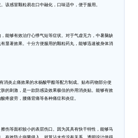
状。该感冒颗粒易在口中融化，口味适中，便于服用。
能够有效治疗心悸气短等症状。对于气虚无力，中暑脑缺
也有显著效果。十分方便服用的颗粒药丸，能够迅速被身体消
消炎止痛效果的水杨酸甲酯等配方制成。贴布药物部分使
皮肤的刺激，是一款防感染效果极佳的外用消炎贴。能够有效
肉酸疼疲劳，腰痛背痛等各种痛症和炎症。
伤等面积较小的表层伤口。因为其具有快干特性，能够马
口，有效防止病菌侵入，就算沾水也没有关系，透明设计使得