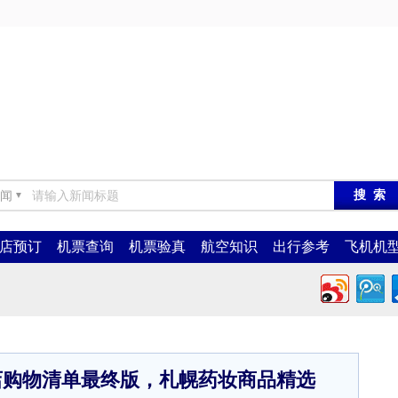
闻
▼
店预订
机票查询
机票验真
航空知识
出行参考
飞机机
店购物清单最终版，札幌药妆商品精选