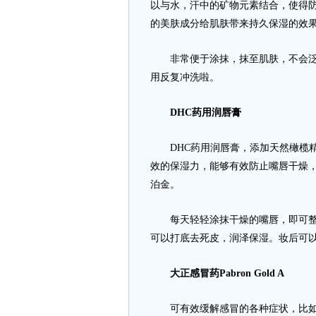
以与水，汗中的矿物元素结合，使得
的美肤成分给肌肤带来持久保湿的效
非常便于涂抹，抹至肌肤，不会泛白
用反复冲洗啦。
DHC药用润唇膏
DHC药用润唇膏，添加天然橄榄精
效的保湿力，能够有效防止嘴唇干燥
泊金。
每天轻轻涂抹干燥的嘴唇，即可整天
可以打底去死皮，润泽保湿。妆后可
大正感冒药Pabron Gold A
可有效缓解感冒的各种症状，比如头