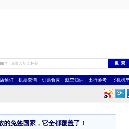
闻
▼
店预订
机票查询
机票验真
航空知识
出行参考
飞机机
开放的免签国家，它全都覆盖了！