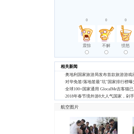
0
0
0
震惊
不解
愤怒
相关新闻
·
奥地利国家旅游局发布首款旅游游戏应
·
对华免签/落地签最"坑"国家排行榜曝
·
全球100+国家通用 GlocalMe吉客
·
2018年春节境外游8大人气国家，剁
航空图片