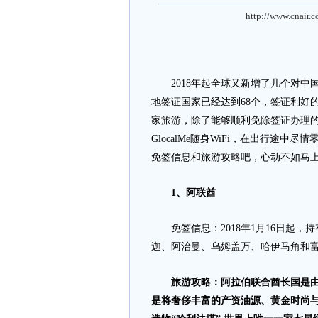
http://www.cnair.
2018年起全球又新增了几个对中
地签证国家已经达到68个，签证利好
家旅游，除了能够顺利免除签证办理的
GlocalMe随身WiFi，在出行途
免签信息和旅游攻略吧，心动不如马
1、阿联酋
免签信息：2018年1月16日起，
迦、阿治曼、乌姆盖万、哈伊马角和富
旅游攻略：阿拉伯联合酋长国是由
是将奢侈丰富的产资油源、黄金时尚