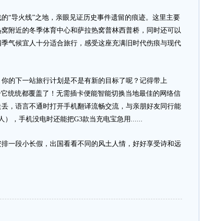
“导火线”之地，亲眼见证历史事件遗留的痕迹。这里主要
热窝附近的冬季体育中心和萨拉热窝普林西普桥，同时还可以
四季气候宜人十分适合旅行，感受这座充满旧时代伤痕与现代
，你的下一站旅行计划是不是有新的目标了呢？记得带上
国家信号它统统都覆盖了！无需插卡便能智能切换当地最佳的网络信
走丢，语言不通时打开手机翻译流畅交流，与亲朋好友同行能
，手机没电时还能把G3款当充电宝急用......
一段小长假，出国看看不同的风土人情，好好享受诗和远