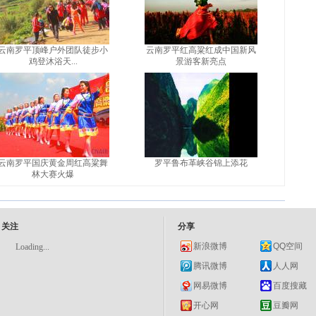
云南罗平顶峰户外团队徒步小
云南罗平红高粱红成中国新风
鸡登沐浴天...
景游客新亮点
云南罗平国庆黄金周红高粱舞
罗平鲁布革峡谷锦上添花
林大赛火爆
关注
分享
新浪微博
QQ空间
Loading...
腾讯微博
人人网
网易微博
百度搜藏
开心网
豆瓣网