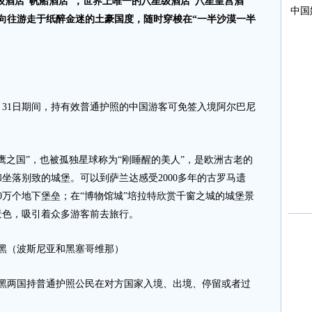
级酒店“
帆船酒店
”，世界上唯一的八星级酒店“八星皇宫酒
向往游走于纸醉金迷的土豪国度，随时穿梭在“
一半沙漠一半
0月31日期间，持有效普通护照的中国游客可免签入境阿尔巴尼
之国”，也被孤独星球称为“刚睡醒的美人”，是欧洲古老的
坐落别致的城堡。可以到萨兰达感受2000多年的古罗马遗
0万个地下堡垒；在“博物馆城”培拉特欣赏千窗之城的城堡景
众的景色，吸引着众多游客前去旅行。
波黑（波斯尼亚和黑塞哥维那）
波黑两国持普通护照公民在对方国家入境、出境、停留或者过