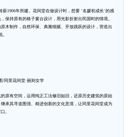
1906年所建。花间堂在做设计时，想要 ‘名媛初成长’的感
色，保持原有的格子窗台设计，用光影折射出民国时的情境。
的原木制作，自然环保、典雅细腻、开放跳跃的设计，营造出
说。
图/同里花间堂·丽则女学
原有空间，运用纯正工法修旧如旧，还原历史建筑的原始
，继承其寻道图强、精进创新的文化意境，让同里花间堂成为
窗口。