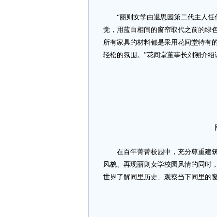
“丽则女学由退思园第二代主人任传薪
觉，用蓝白相间的窗帘取代之前的绿
所有家具的材料都是采用花间堂特有
轻松的氛围。”花间堂董事长刘溯介绍
在百年菁菁校园中，充分尊重建筑的
风貌、再现丽则女学校园风情的同时
世界了解同里历史、观察当下同里的