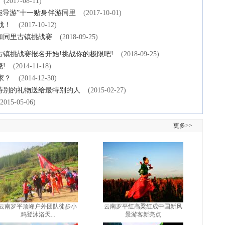
(2017-08-11)
能导游”十一贴身伴游同里
(2017-10-01)
战！
(2017-10-12)
加同里古镇挑战赛
(2018-09-25)
古镇挑战赛报名开始!挑战你的极限吧!
(2018-09-25)
晓!
(2014-11-18)
家？
(2014-12-30)
特别的礼物送给最特别的人
(2015-02-27)
(2015-05-06)
更多>>
云南罗平顶峰户外团队徒步小
云南罗平红高粱红成中国新风
鸡登沐浴天...
景游客新亮点