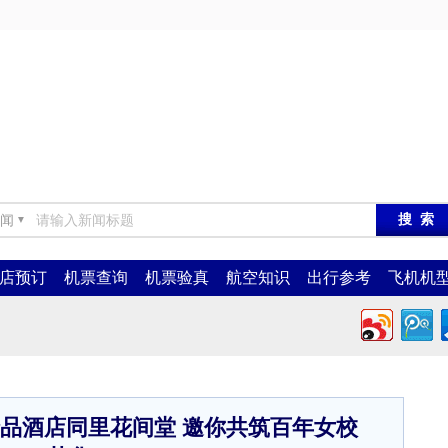
闻
▼
店预订
机票查询
机票验真
航空知识
出行参考
飞机机
品酒店同里花间堂 邀你共筑百年女校