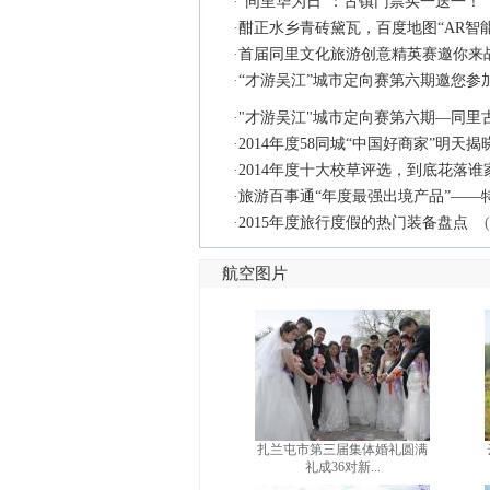
·
“同里华为日”：古镇门票买一送一！
·
酣正水乡青砖黛瓦，百度地图“AR智
·
首届同里文化旅游创意精英赛邀你来
·
“才游吴江”城市定向赛第六期邀您参
·
"才游吴江"城市定向赛第六期—同里
·
2014年度58同城“中国好商家”明天揭
·
2014年度十大校草评选，到底花落谁
·
旅游百事通“年度最强出境产品”——
·
2015年度旅行度假的热门装备盘点
航空图片
扎兰屯市第三届集体婚礼圆满
礼成36对新...