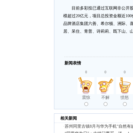
目前多彩投已通过互联网非公开股权
模超过20亿元，项目总投资金额近10
品牌酒店集团六善、希尔顿、洲际、
居、呆住、青普、诗莉莉、既下山、
新闻表情
0
0
0
震惊
不解
愤怒
相关新闻
·
苏州同里古镇8月与华为手机“自然有