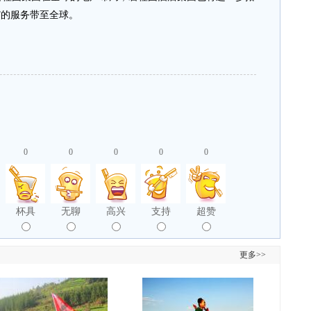
”的服务带至全球。
0
0
0
0
0
杯具
无聊
高兴
支持
超赞
更多>>