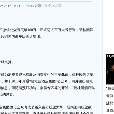
com
2017-10-11 11:38:33 来源：
航空旅游网
集团微信公众号突破100万，正式迈入百万大号行列，碧桂园酒
续领跑国内高星级酒店集团。
丝支持。
为消费者资讯获取及消费支付的主要载体，碧桂园酒店集
并于2013年开通“碧桂园酒店集团”公众号，向外输出碧桂
信息，而随着预订功能、会员专区等的开通，“碧桂园酒店集
台的过渡。
集团微信公众号成功踏入百万粉丝大号，成为国内粉丝数
高粉丝粘度及活跃度，有效推动碧桂园酒店集团进行社会化营