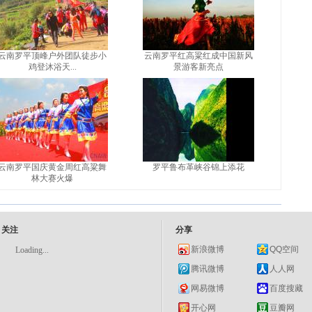
云南罗平顶峰户外团队徒步小
云南罗平红高粱红成中国新风
鸡登沐浴天...
景游客新亮点
云南罗平国庆黄金周红高粱舞
罗平鲁布革峡谷锦上添花
林大赛火爆
关注
分享
新浪微博
QQ空间
Loading...
腾讯微博
人人网
网易微博
百度搜藏
开心网
豆瓣网