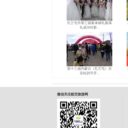
扎兰屯市第三届集体婚礼圆满
礼成36对新...
第十三届内蒙古（扎兰屯）兴
安杜鹃节开...
微信关注航空旅游网