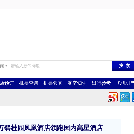
闻
▼
店预订
机票查询
机票验真
航空知识
出行参考
飞机机
万碧桂园凤凰酒店领跑国内高星酒店