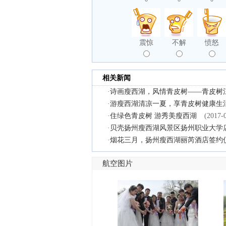
震惊
不解
愤怒
相关新闻
·
诗画瘦西湖，风情青皮树——青皮树
·
游瘦西湖清凉一夏，享青皮树健康生
·
住绿色青皮树 游秀美瘦西湖
(2017-
·
贝壳扬州瘦西湖风景区扬州职业大学
·
烟花三月，扬州瘦西湖丽芮酒店签约仪
航空图片