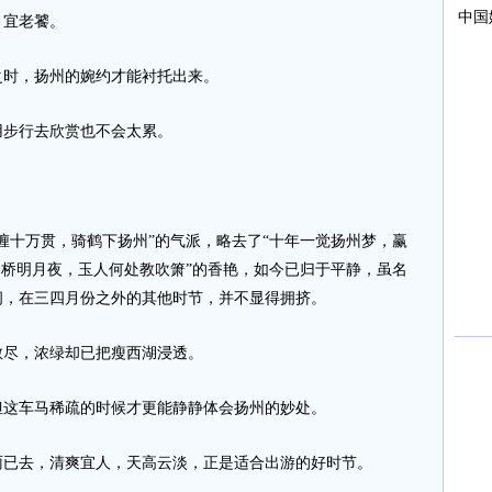
宜老饕。
时，扬州的婉约才能衬托出来。
步行去欣赏也不会太累。
十万贯，骑鹤下扬州”的气派，略去了“十年一觉扬州梦，赢
四桥明月夜，玉人何处教吹箫”的香艳，如今已归于平静，虽名
闲，在三四月份之外的其他时节，并不显得拥挤。
尽，浓绿却已把瘦西湖浸透。
这车马稀疏的时候才更能静静体会扬州的妙处。
已去，清爽宜人，天高云淡，正是适合出游的好时节。