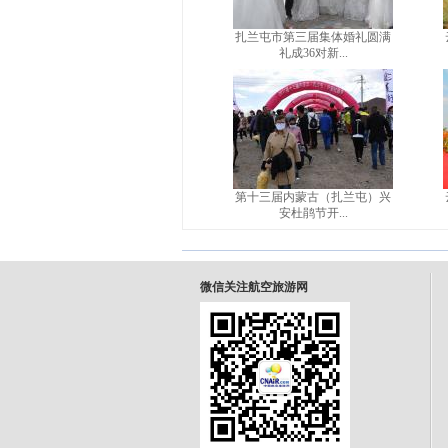
扎兰屯市第三届集体婚礼圆满
礼成36对新...
第十三届内蒙古（扎兰屯）兴
安杜鹃节开...
微信关注航空旅游网