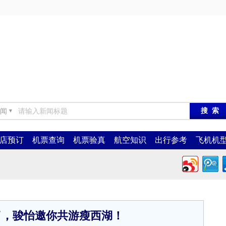
闻
▼
店预订
机票查询
机票验真
航空知识
出行参考
飞机机
了，骏怡邀你共游瘦西湖！