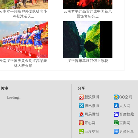
云南罗平顶峰户外团队徒步小
云南罗平红高粱红成中国新风
鸡登沐浴天...
景游客新亮点
云南罗平国庆黄金周红高粱舞
罗平鲁布革峡谷锦上添花
林大赛火爆
关注
分享
新浪微博
QQ空间
Loading...
腾讯微博
人人网
网易微博
百度搜藏
开心网
豆瓣网
百度空间
更多分享