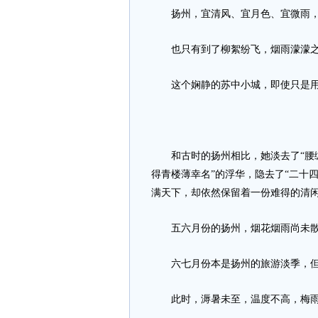
扬州，宜清风、宜月色、宜微雨，
也只有到了柳絮纷飞，烟雨濛濛之
这个娴静的苏中小城，即使只是用
和古时的扬州相比，她淡去了“腰缠
得青楼薄幸名”的浮华，隐去了“二十
满天下，却依然保留着一份难得的清
五六月份的扬州，烟花烟雨尚未散
六七月份本是扬州的旅游淡季，但
此时，溽暑未至，温度不高，梅雨