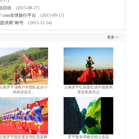
8-17)
动启动
(2015-08-27)
F.com全球旅行平台
(2015-09-17)
案提供商”称号
(2015-12-14)
更多>>
云南罗平顶峰户外团队徒步小
云南罗平红高粱红成中国新风
鸡登沐浴天...
景游客新亮点
云南罗平国庆黄金周红高粱舞
罗平鲁布革峡谷锦上添花