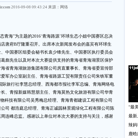
ir.com
2016-09-08 09:43:24 来源：
网络
生态青海”为主题的2016‘青海路源’环球生态小姐中国赛区总决
酒店唐府B厅隆重召开。出席本次新闻发布会的嘉宾有环球生
士、中国赛区组委会秘书长袁少锋先生、中国赛区执行委员会
演葛彪先生以及对本次大赛提供支持的青海省青海湖景区保护
青海省青海湖旅游集团有限公司房直董事长、青海省委宣传部
宋爱军办公室副主任、青海省路源工贸有限责任公司朱铁军董
国际旅行社李慧总经理、西海都市报社李军总编、青海网络电
台长、青报新媒韩慧朋主任、青海莫热文化旅游有限公司华青
生物科技有限公司吴秀梅总经理、青海青都建设工程有限公司
公司 都浩庭总经理、青海正诚园林景观绿化工程有限公司陈
店周连峰总监。感谢以上单位对本次大赛的支持与关注，感谢