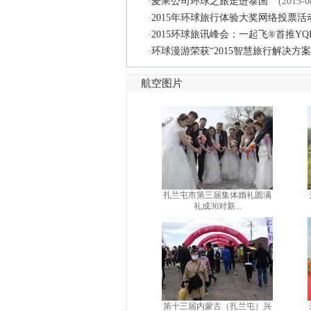
·
麦果公司环球之旅走进泰国
(2015-0
·
2015年环球旅行体验大奖网络投票活
·
2015环球旅讯峰会：一起飞®首推YQ
·
环球漫游荣获“2015智慧旅行解决方
航空图片
扎兰屯市第三届集体婚礼圆满
礼成36对新...
第十三届内蒙古（扎兰屯）兴