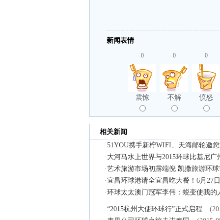
新闻表情
0
0
0
震惊
不解
愤怒
相关新闻
·
51YOU携手新柠WIFI、天海邮轮
·
大河马水上世界与2015环球比基尼
·
艺术旅游市场初露端倪 凯撒旅游环
·
宜昌环球港请全宜昌吃大餐！6月27
·
环球太太澳门冠军李伟：蜕变使我的
·
“2015杭州大使环球行”正式启程
(20