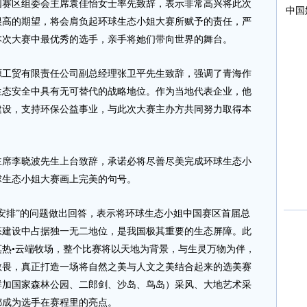
区组委会主席袁佳怡女士率先致辞，表示非常高兴将此次
很高的期望，将会肩负起环球生态小姐大赛所赋予的责任，严
本次大赛中最优秀的选手，亲手将她们带向世界的舞台。
贸有限责任公司副总经理张卫平先生致辞，强调了青海作
生态安全中具有无可替代的战略地位。作为当地代表企业，他
建设，支持环保公益事业，与此次大赛主办方共同努力取得本
李晓波先生上台致辞，承诺必将尽善尽美完成环球生态小
球生态小姐大赛画上完美的句号。
排”的问题做出回答，表示将环球生态小姐中国赛区首届总
态建设中占据独一无二地位，是我国极其重要的生态屏障。此
热•云端牧场，整个比赛将以天地为背景，与生灵万物为伴，
敬畏，真正打造一场将自然之美与人文之美结合起来的选美赛
群加国家森林公园、二郎剑、沙岛、鸟岛）采风、大地艺术采
都成为选手在赛程里的亮点。