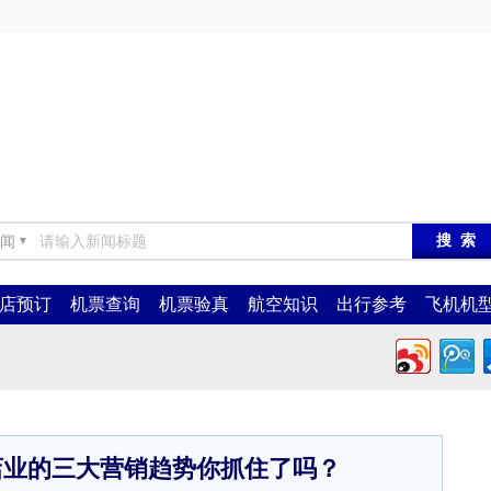
闻
▼
店预订
机票查询
机票验真
航空知识
出行参考
飞机机
店业的三大营销趋势你抓住了吗？