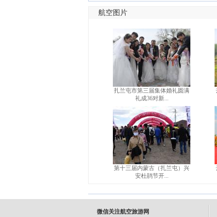
航空图片
扎兰屯市第三届集体婚礼圆满
礼成36对新...
第十三届内蒙古（扎兰屯）兴
安杜鹃节开...
微信关注航空旅游网