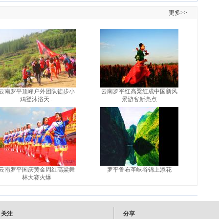
更多>>
云南罗平顶峰户外团队徒步小
云南罗平红高粱红成中国新风
鸡登沐浴天...
景游客新亮点
云南罗平国庆黄金周红高粱舞
罗平鲁布革峡谷锦上添花
林大赛火爆
关注
分享