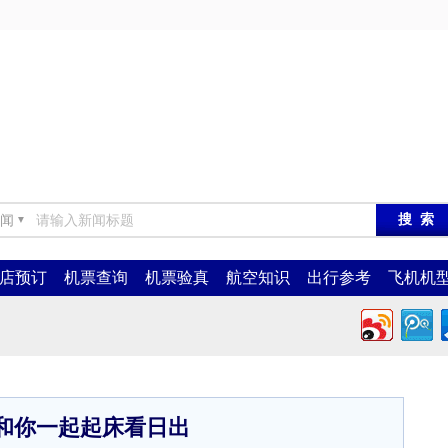
闻
▼
店预订
机票查询
机票验真
航空知识
出行参考
飞机机
和你一起起床看日出