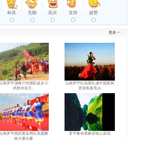
杯具
无聊
高兴
支持
超赞
更多>>
云南罗平顶峰户外团队徒步小
云南罗平红高粱红成中国新风
鸡登沐浴天...
景游客新亮点
云南罗平国庆黄金周红高粱舞
罗平鲁布革峡谷锦上添花
林大赛火爆