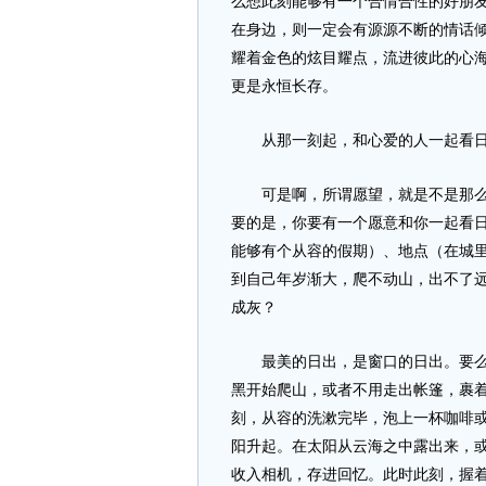
么想此刻能够有一个合情合性的好朋
在身边，则一定会有源源不断的情话
耀着金色的炫目耀点，流进彼此的心
更是永恒长存。
从那一刻起，和心爱的人一起看日
可是啊，所谓愿望，就是不是那么容
要的是，你要有一个愿意和你一起看
能够有个从容的假期）、地点（在城
到自己年岁渐大，爬不动山，出不了
成灰？
最美的日出，是窗口的日出。要么在
黑开始爬山，或者不用走出帐篷，裹
刻，从容的洗漱完毕，泡上一杯咖啡
阳升起。在太阳从云海之中露出来，
收入相机，存进回忆。此时此刻，握