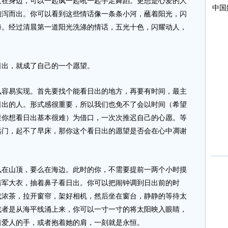
友在身边，可以一起疯一起吼一起手足舞蹈。更想是心爱的人
倾泻而出。你可以看到这些情话像一条条小河，蘸着阳光，闪
海。经过清晨第一道阳光洗涤的情话，五光十色，闪耀动人，
出，就成了自己的一个愿望。
易实现。首先要找个能看日出的地方，再要有时间，最主
日出的人。形式感很重要，所以我们也免不了会以时间（希望
里你想看日出基本很难）为借口，一次次推迟自己的心愿。等
远门，起不了早床，那你这个看日出的愿望是否会在心中凋谢
山顶，要么在海边。此时的你，不需要提前一两个小时摸
着军大衣，抽着鼻子看日出。你可以把闹钟调到日出前的时
或浓茶，拉开窗帘，架好相机，然后坐在窗台，静静的等待太
或者是从海平线涌上来，你可以一寸一寸的将太阳映入眼睛，
着爱人的手，或者抱着她的肩，一刻就是永恒。