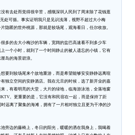
有去处而觉得很辛苦，感慨深圳人民到了周末除了花钱逛
简直无处可循。事实证明我只是见识浅薄，视野不超过大小梅
一片隐匿的世外桃源，那就是较场尾，观海看日，任尔收放。
很多的去大小梅沙的车辆，宽阔的盐巴高速看不到多少车
花上一个小时，就到了一个时间静止的被人遗忘的小镇，它有
巴厘岛的海景碧浪。
要到较场尾来个故地重游，而是希望能够安安静静远离喧
个有独立空间的安静酒店。我在元旦的时候，选了新开业的嘉
起来，有着明亮的大堂，大片的绿地，临海游泳池，全落地窗
KTV。更重要的是，它没有和民宿在一起，而是保持了距
同时远离了聚集的海滩，拥有了一片相对独立且更为干净的沙
旁边的藤椅上，冬日的阳光，暖暖的洒在我身上，我喝着