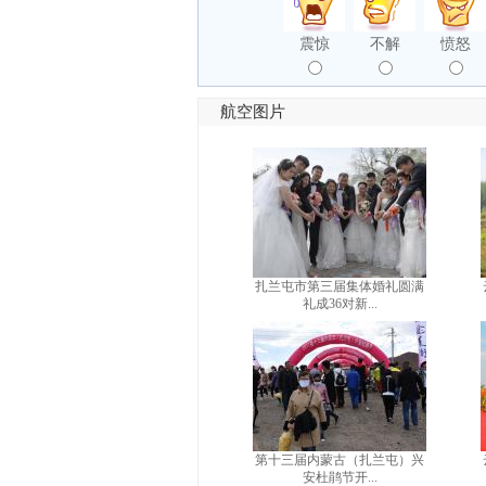
震惊
不解
愤怒
航空图片
扎兰屯市第三届集体婚礼圆满
礼成36对新...
第十三届内蒙古（扎兰屯）兴
安杜鹃节开...