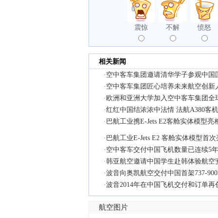
震惊
不解
愤怒
相关新闻
·
空中客车集团邀请清华学子参观中国
·
空中客车集团匠心培养未来航空创新
·
欧洲和亚洲大学加入空中客车集团全
·
红红中国结浓浓中法情 法航A380客
·
巴航工业携E-Jets E2客舱实体模型亮
·
巴航工业E-Jets E2 客舱实体模型
·
空中客车交付中国飞机数量已连续5年
·
韩亚航空邀请中国学生赴韩体验航空
·
波音向奥凯航空交付中国首架737-900
·
波音2014年在中国飞机交付和订单再
航空图片