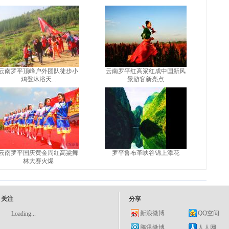
云南罗平顶峰户外团队徒步小
云南罗平红高粱红成中国新风
鸡登沐浴天...
景游客新亮点
云南罗平国庆黄金周红高粱舞
罗平鲁布革峡谷锦上添花
林大赛火爆
关注
分享
新浪微博
QQ空间
Loading...
腾讯微博
人人网