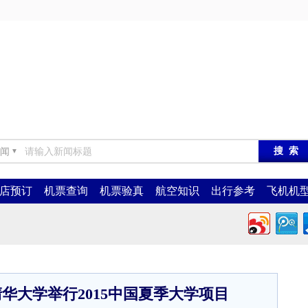
闻
▼
店预订
机票查询
机票验真
航空知识
出行参考
飞机机
华大学举行2015中国夏季大学项目