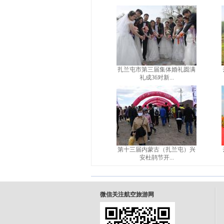
扎兰屯市第三届集体婚礼圆满
礼成36对新...
第十三届内蒙古（扎兰屯）兴
安杜鹃节开...
微信关注航空旅游网