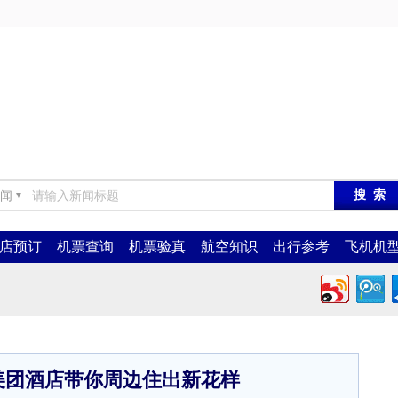
闻
▼
店预订
机票查询
机票验真
航空知识
出行参考
飞机机
美团酒店带你周边住出新花样