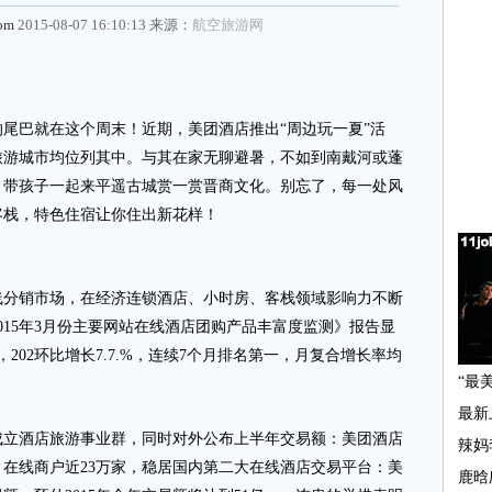
com
2015-08-07 16:10:13 来源：
航空旅游网
的尾巴就在这个周末！近期，美团酒店推出“周边玩一夏”活
旅游城市均位列其中。与其在家无聊避暑，不如到南戴河或蓬
，带孩子一起来平遥古城赏一赏晋商文化。别忘了，每一处风
客栈，特色住宿让你住出新花样！
线分销市场，在经济连锁酒店、小时房、客栈领域影响力不断
015年3月份主要网站在线酒店团购产品丰富度监测》报告显
202环比增长7.7.%，连续7个月排名第一，月复合增长率均
成立酒店旅游事业群，同时对外公布上半年交易额：美团酒店
万，在线商户近23万家，稳居国内第二大在线酒店交易平台：美