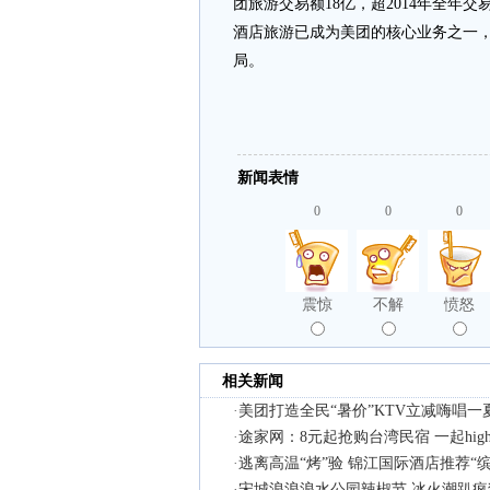
团旅游交易额18亿，超2014年全年交
酒店旅游已成为美团的核心业务之一
局。
新闻表情
0
0
0
震惊
不解
愤怒
相关新闻
·
美团打造全民“暑价”KTV立减嗨唱一
·
途家网：8元起抢购台湾民宿 一起hig
·
逃离高温“烤”验 锦江国际酒店推荐“
·
宋城浪浪浪水公园辣椒节 冰火潮趴疯