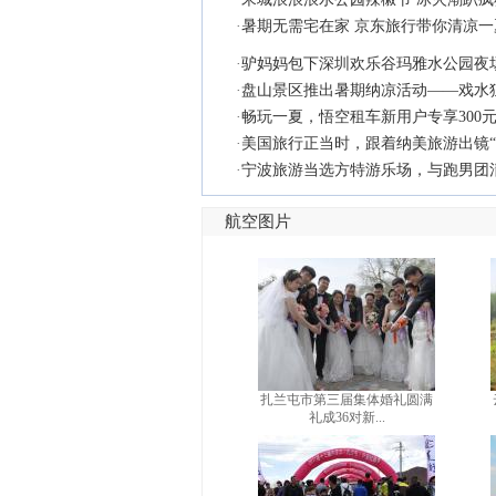
·
暑期无需宅在家 京东旅行带你清凉一
·
驴妈妈包下深圳欢乐谷玛雅水公园夜场
·
盘山景区推出暑期纳凉活动——戏水
·
畅玩一夏，悟空租车新用户专享300
·
美国旅行正当时，跟着纳美旅游出镜“
·
宁波旅游当选方特游乐场，与跑男团
航空图片
扎兰屯市第三届集体婚礼圆满
礼成36对新...