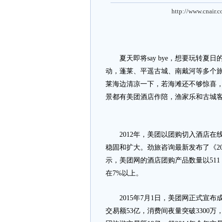
http://www.cnair.
夏天即将say bye，想要玩转夏日
动，蓬莱、平遥古城、南戴河等多个
莱海边清凉一下，若海滩还不够惊喜
景都有美团酒店作陪，渔家乐和古城
2012年，美团以团购切入酒店在
稳固和扩大。劲旅咨询最新发布了《2
示，美团网的酒店团购产品数量以511，
在7%以上。
2015年7月1日，美团网正式宣布
交易额53亿，消费间夜量突破3300