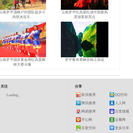
云南罗平顶峰户外团队徒步小
云南罗平红高粱红成中国新风
鸡登沐浴天...
景游客新亮点
云南罗平国庆黄金周红高粱舞
罗平鲁布革峡谷锦上添花
林大赛火爆
关注
分享
新浪微博
QQ空间
Loading...
腾讯微博
人人网
网易微博
百度搜藏
开心网
豆瓣网
百度空间
更多分享