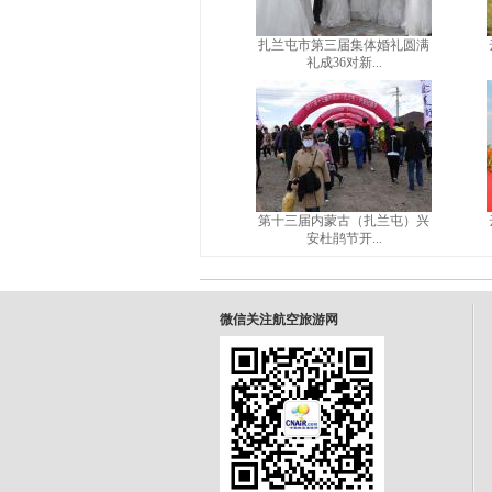
扎兰屯市第三届集体婚礼圆满
礼成36对新...
第十三届内蒙古（扎兰屯）兴
安杜鹃节开...
微信关注航空旅游网