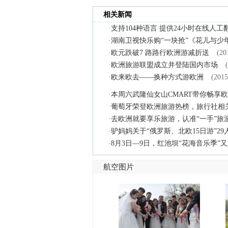
相关新闻
·
支持104种语言 提供24小时在线人工
·
湖南卫视快乐购“一块抢”《花儿与少
·
欧元跌破7 路路行欧洲游减折送
(20
·
欧洲旅游联盟成立并登陆国内市场
·
欧来欧去——换种方式游欧洲
(2015
·
本周六武隆仙女山CMART带你畅享
·
葡萄牙荣登欧洲旅游热榜，旅行社相
·
去欧洲就要享乐旅游，认准“一手”旅
·
驴妈妈关于“俄罗斯、北欧15日游”2
·
8月3日—9日，红池坝“花海音乐季”
航空图片