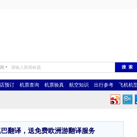
闻
▼
店预订
机票查询
机票验真
航空知识
出行参考
飞机机
尾巴翻译，送免费欧洲游翻译服务