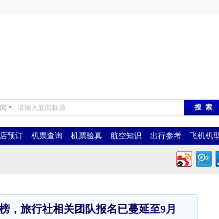
闻
▼
店预订
机票查询
机票验真
航空知识
出行参考
飞机机
榜，旅行社相关团队报名已蔓延至9月