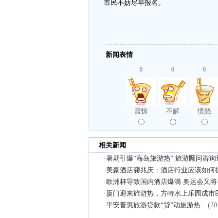
市民不妨尽早报名。
新闻表情
0
0
0
震惊
不解
愤怒
相关新闻
·
暑期引爆“海岛旅游热” 旅游顾问咨询
·
美豪酒店龚兆庆：酒店行业应该如何
·
欧洲杯导致国内酒店爆满 奥运会又
·
厦门迎来旅游热，方特水上乐园成市
·
平安普惠旅游贷款“贷”动旅游热
(20