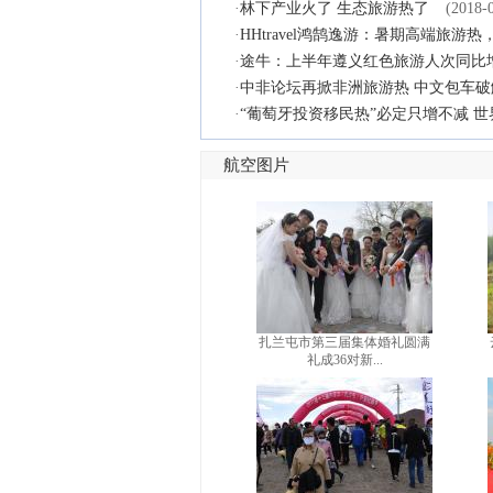
·
林下产业火了 生态旅游热了
(2018-
·
HHtravel鸿鹄逸游：暑期高端旅游
·
途牛：上半年遵义红色旅游人次同比增1
·
中非论坛再掀非洲旅游热 中文包车
·
“葡萄牙投资移民热”必定只增不减 
航空图片
扎兰屯市第三届集体婚礼圆满
礼成36对新...