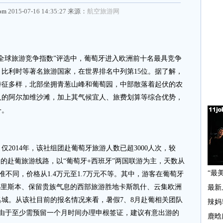
com
2015-07-16 14:35:27 来源：
航空旅游网
球旅游竞争指数”评选中，葡萄牙进入欧洲前十名最具竞争
比利时等著名旅游国家，在世界排名中列第15位。据了解，
特征多样，北部坐拥青葱山峰和葡萄园，中部散落着起伏的农
人的阿尔加维沙滩，加上其气候宜人、旅费划算等综合优势，
一。
014年，该社组团赴葡萄牙旅游人数已超3000人次，较
推出的赴葡旅游线路，以“葡萄牙+西班牙”两国联游为主，天数从
准不同，价格从1.4万元至1.7万元不等。其中，游客在葡萄牙
都里斯本、保留贵族气息的西部旅游胜地卡斯凯什、云集欧洲
城。从该社目前的报名情况来看，暑假7、8月赴葡相关团队
，由于至少需预留一个月时间办理申根签证，建议有意出游的