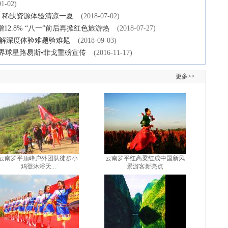
01-02)
热，稀缺资源体验清凉一夏
(2018-07-02)
2.8% “八一”前后再掀红色旅游热
(2018-07-27)
破解深度体验难题验难题
(2018-09-03)
世界球星路易斯•菲戈重磅宣传
(2016-11-17)
更多>>
云南罗平顶峰户外团队徒步小
云南罗平红高粱红成中国新风
鸡登沐浴天...
景游客新亮点