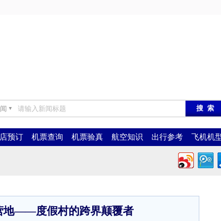
闻
▼
店预订
机票查询
机票验真
航空知识
出行参考
飞机机
营地——度假村的跨界颠覆者