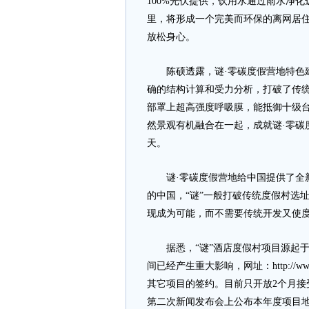
100%光伏提供，饮用水通过雨水净化
里，将形成一个完美而环保的离网居
放松身心。
陈硕透露，谜·零碳度假营地特色建
确的结构计算和受力分析，打破了传
部罩上超高强度呼吸膜，能抵御十级
然景观有机融合在一起，成就谜·零碳
天。
谜·零碳度假营地给中国提供了全新
的中国，“谜”一般打破传统度假村选
现成为可能，而不需要传统开发又使度
据悉，“谜”酒店度假村项目源起于2
间已经产生重大影响，网址：http://w
其它项目的签约。目前只开放2个月接受项目合
第二次新闻发布会上公布本年度项目