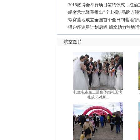
·
2016旅博会举行项目签约仪式，红
·
蜗窝营地隆重推出”丘山•隐”品牌连锁
·
蜗窝营地成立全国首个全日制营地管
·
猎户座追星计划启程 蜗窝助力营地运
航空图片
扎兰屯市第三届集体婚礼圆满
礼成36对新...