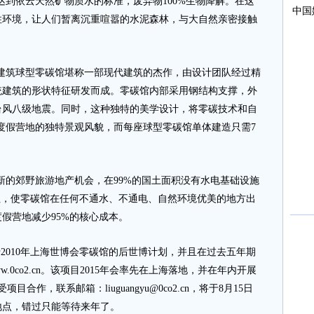
达到依云天然矿物质水的标准，废弃物100%生物降解。在这
住环境，让人们暂离沉重喧嚣的水泥森林，与大自然亲密接触
筑球型零碳馆堪称一部现代建筑的杰作，由设计团队经过精
统建筑的形状特征研发而成。零碳馆内部采用钢结构支撑，外
台风八级地震。同时，这种独特的美学设计，将零碳技术和自
度假营地的独特景观风貌，而每座球型零碳馆单体建造只需7
的郊野旅游地产机会，在99%的国土面积没有水电基础设施
址，使零碳馆在任何不通水、不通电、自然环境优美的地方出
假营地减少95%的核心成本。
010年上海世博会零碳馆的后世博计划，并且在过去五年期
ww.0co2.cn。该项目2015年会率先在上海落地，并在年内开展
作，联系邮箱：liuguangyu@0co2.cn，将于8月15日
地点，错过只能等待来年了。