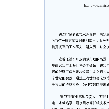
http://www.cnair.
逃离喧嚣的都市水泥森林，来到最独
的“迷”一般五星级球形别墅里，乘坐
抛开沉重的工作压力，进入另一时空
这看似遥不可及的梦幻般的场景，如
地由2010年上海世博会零碳馆，20
展的郊野度假市场构筑最生态文明的全
个世纪的实践，通过上海世博会伦敦
等项目的严格检验，为科技兴国带来
“谜”零碳度假营地负责人、零碳中
电、水缘热泵、雨水回收等低碳技术