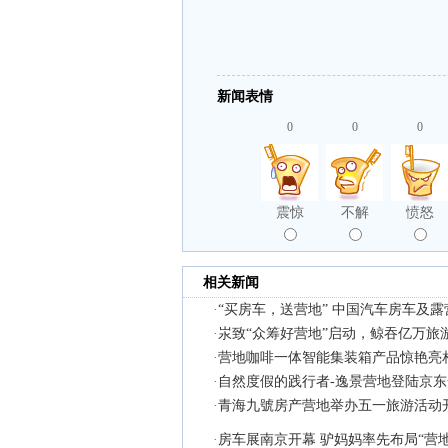
新闻表情
0
0
0
震惊
不解
愤怒
相关新闻
·
“买房车，送营地” 中国汽车房车及
·
汖致“众筹好营地”启动，鲸吞亿万旅
·
营地咖啡一体智能集装箱产品惊艳亮
·
自然度假的践行者-逸景营地登陆京东
·
青海九號房产营地举办五一旅游活动
·
房车展南京开幕 驴妈妈率先布局“营地