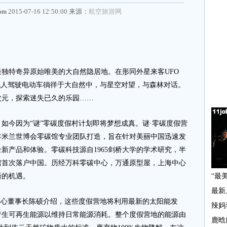
com
2015-07-16 12:50:00 来源：
航空旅游网
特奇异原始唯美的大自然隐居地。在形同外星来客UFO
无人驾驶电动车徜徉于大自然中，与星空对望，与森林对话。
次元，探索迷失已久的乐园……
今因为“谜”零碳度假村计划即将梦想成真。谜·零碳度假营
15年米兰世博会零碳馆专业团队打造，旨在针对美丽中国迅速发
新产品和体验。零碳科技源自1965剑桥大学的学术研究，半
馆首次落户中国。历经万科零碳中心，万通原型屋，上海中心
新的机遇。
心董事长陈硕介绍，这些度假营地将利用最新的太阳能发
产生可再生能源以维持日常能源消耗。整个度假营地的能源由