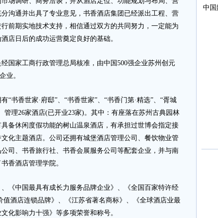
场调研、商务洽谈，并从酒店定位、功能规划与布局、营
充分沟通并出具了专业意见，书香酒店集团已经派出工程、营
进行前期实地技术支持，相信通过双方的共同努力，一定能为
为酒店日后的成功运营奠定良好的基础。
国家工商行政管理总局核准，由中国500强企业苏州创元
型企业。
香世家·府邸”、“书香世家”、“书香门第·精选”、“胥城
、管理26家酒店(已开业23家)。其中：有座落在苏州古典园林
有具备休闲度假功能的树山温泉酒店，有承担过世博会指定接
香文化主题酒店。公司还拥有城堡酒店管理公司、餐饮物业管
品公司、书香旅行社、书香会展服务公司等配套企业，并与南
了书香酒店管理学院。
《中国最具有成长力服务品牌企业》、《全国百家特许经
价值酒店连锁品牌》、《江苏省著名商标》、《全球酒店业最
业文化影响力十强》等多项荣誉和称号。